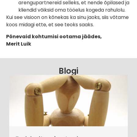
arengupartnereid selleks, et nende õpilased ja
kliendid võiksid oma tööelus kogeda rahulolu.
Kui see visioon on kõnekas ka sinu jaoks, siis võtame
koos midagi ette, et see teoks saaks.
Põnevaid kohtumisi ootama jäädes,
Merit Luik
Blogi