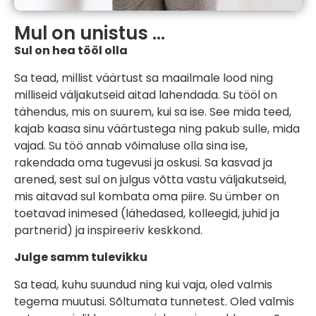
Mul on unistus ...
Sul on hea tööl olla
Sa tead, millist väärtust sa maailmale lood ning
milliseid väljakutseid aitad lahendada. Su tööl on
tähendus, mis on suurem, kui sa ise. See mida teed,
kajab kaasa sinu väärtustega ning pakub sulle, mida
vajad. Su töö annab võimaluse olla sina ise,
rakendada oma tugevusi ja oskusi. Sa kasvad ja
arened, sest sul on julgus võtta vastu väljakutseid,
mis aitavad sul kombata oma piire. Su ümber on
toetavad inimesed (lähedased, kolleegid, juhid ja
partnerid) ja inspireeriv keskkond.
Julge samm tulevikku
Sa tead, kuhu suundud ning kui vaja, oled valmis
tegema muutusi. Sõltumata tunnetest. Oled valmis