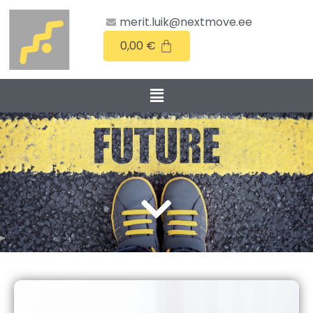
merit.luik@nextmove.ee
0,00
€