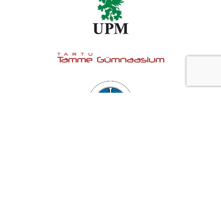
Teemad blogis
emotsioonid
(3)
eneseareng
(10)
enesejuhtimine
(7)
haridus
(3)
juhtimine
(2)
karjäär
(8)
karjääri kujundamine
(11)