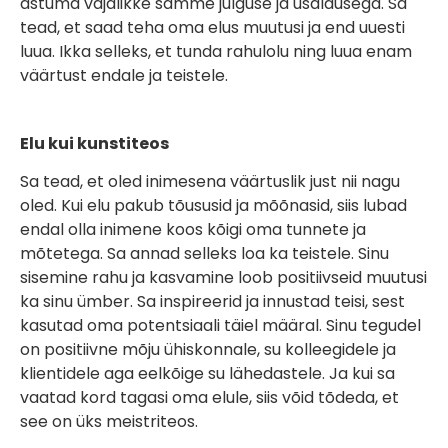
astuma vajalikke samme julguse ja usaldusega. Sa
tead, et saad teha oma elus muutusi ja end uuesti
luua. Ikka selleks, et tunda rahulolu ning luua enam
väärtust endale ja teistele.
Elu kui kunstiteos
Sa tead, et oled inimesena väärtuslik just nii nagu
oled. Kui elu pakub tõususid ja mõõnasid, siis lubad
endal olla inimene koos kõigi oma tunnete ja
mõtetega. Sa annad selleks loa ka teistele. Sinu
sisemine rahu ja kasvamine loob positiivseid muutusi
ka sinu ümber. Sa inspireerid ja innustad teisi, sest
kasutad oma potentsiaali täiel määral. Sinu tegudel
on positiivne mõju ühiskonnale, su kolleegidele ja
klientidele aga eelkõige su lähedastele. Ja kui sa
vaatad kord tagasi oma elule, siis võid tõdeda, et
see on üks meistriteos.