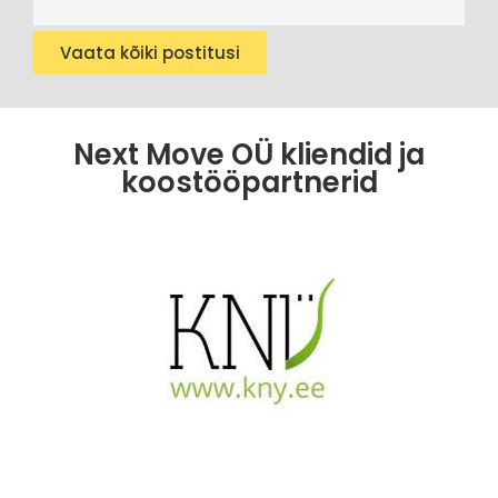
Vaata kõiki postitusi
Next Move OÜ kliendid ja
koostööpartnerid