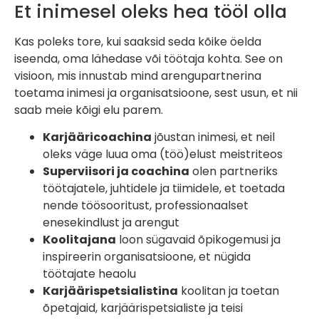
Et inimesel oleks hea tööl olla
Kas poleks tore, kui saaksid seda kõike öelda
iseenda, oma lähedase või töötaja kohta. See on
visioon, mis innustab mind arengupartnerina
toetama inimesi ja organisatsioone, sest usun, et nii
saab meie kõigi elu parem.
Karjääricoachina
jõustan inimesi, et neil
oleks väge luua oma (töö)elust meistriteos
Superviisori ja coachina
olen partneriks
töötajatele, juhtidele ja tiimidele, et toetada
nende töösooritust, professionaalset
enesekindlust ja arengut
Koolitajana
loon sügavaid õpikogemusi ja
inspireerin organisatsioone, et nügida
töötajate heaolu
Karjäärispetsialistina
koolitan ja toetan
õpetajaid, karjäärispetsialiste ja teisi