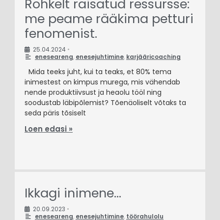
Rohkelt raisatud ressursse:
me peame rääkima petturi
fenomenist.
25.04.2024
•
eneseareng
,
enesejuhtimine
,
karjääricoaching
Mida teeks juht, kui ta teaks, et 80% tema
inimestest on kimpus murega, mis vähendab
nende produktiivsust ja heaolu tööl ning
soodustab läbipõlemist? Tõenäoliselt võtaks ta
seda päris tõsiselt
Loen edasi »
Ikkagi inimene…
20.09.2023
•
eneseareng
,
enesejuhtimine
,
töörahulolu