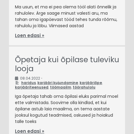
Ma usun, et ma ei pea olema tööl alati õnnelik ja
rahulolev. Ärge saage minust valesti aru, ma
tahan oma igapäevast tööd tehes tunda rõõmu,
rahulolu ja lõbu. Viimased aastad
Loen edasi »
Õpetaja kui õpilase tuleviku
looja
08.04.2022
•
haridus
,
karjääri kujundamine
,
karjääriõpe
,
karjääriteenused
,
töömaailm
,
töörahulolu
Iga õpetaja tahab oma õpilasi eluks parimal moel
ette valmistada. Soovime olla kindlad, et kui
õpilane astub laia maailma, on tema aastate
jooksul kogutud teadmised, oskused ja hoiakud
talle toeks
Loen edasi »