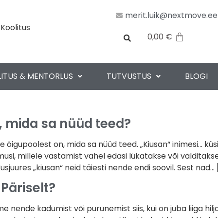
merit.luik@nextmove.ee
 Koolitus
0,00
€
ITUS & MENTORLUS
TUTVUSTUS
BLOGI
n, mida sa nüüd teed?
see õigupoolest on, mida sa nüüd teed. „Kiusan“ inimesi… kü
musi, millele vastamist vahel edasi lükatakse või väldita
res „kiusan“ neid täiesti nende endi soovil. Sest nad… 
Päriselt?
me nende kadumist või purunemist siis, kui on juba liiga hil