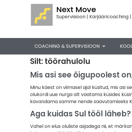
Next Move
Supervisioon | Karjääricoaching |
COACHING & SUPERVISIOON
KOOL
Silt:
töörahulolu
Mis asi see õigupoolest o
Minu käest on viimasel ajal küsitud, mis asi 
olukordi uue nurga alt vaatama küsides küsi
kavandama samme nende saavutamiseks Kusjuu
Aga kuidas Sul tööl läheb? 
Vahel on elus oluliste asjadega nii, et märka