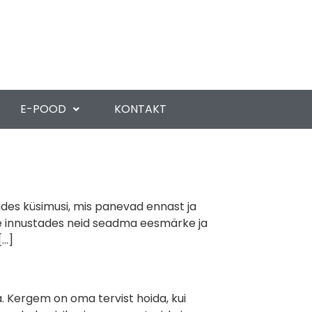
E-POOD
KONTAKT
sides küsimusi, mis panevad ennast ja
kse innustades neid seadma eesmärke ja
[…]
ja. Kergem on oma tervist hoida, kui