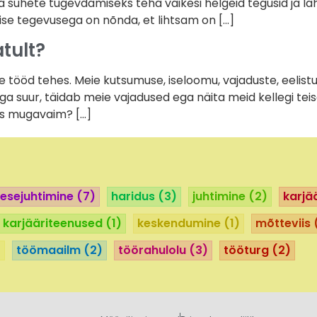
 suhete tugevdamiseks teha väikesi helgeid tegusid ja lah
ise tegevusega on nõnda, et lihtsam on […]
atult?
ööd tehes. Meie kutsumuse, iseloomu, vajaduste, eelistust
liiga suur, täidab meie vajadused ega näita meid kellegi teis
oks mugavaim? […]
esejuhtimine
(7)
haridus
(3)
juhtimine
(2)
karjä
karjääriteenused
(1)
keskendumine
(1)
mõtteviis
)
töömaailm
(2)
töörahulolu
(3)
tööturg
(2)