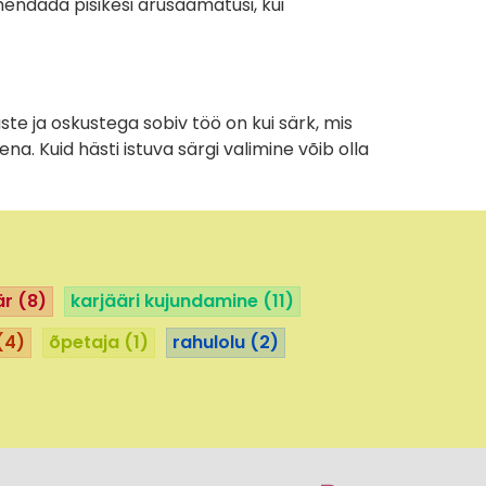
endada pisikesi arusaamatusi, kui
e ja oskustega sobiv töö on kui särk, mis
ena. Kuid hästi istuva särgi valimine võib olla
är
(8)
karjääri kujundamine
(11)
(4)
õpetaja
(1)
rahulolu
(2)