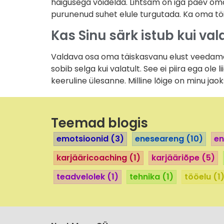
haigusega võidelda. Lihtsam on iga päev oma
purunenud suhet elule turgutada. Ka oma tö
Kas Sinu särk istub kui val
Valdava osa oma täiskasvanu elust veedame t
sobib selga kui valatult. See ei piira ega ole 
keeruline ülesanne. Milline lõige on minu ja
Teemad blogis
emotsioonid
(3)
eneseareng
(10)
en
karjääricoaching
(1)
karjääriõpe
(5)
teadvelolek
(1)
tehnika
(1)
tööelu
(1