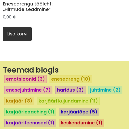
Enesearengu tööleht:
„Hirmude seadmine“
0,00
€
Lisa korvi
Teemad blogis
emotsioonid
(3)
eneseareng
(10)
enesejuhtimine
(7)
haridus
(3)
juhtimine
(2)
karjäär
(8)
karjääri kujundamine
(11)
karjääricoaching
(1)
karjääriõpe
(5)
karjääriteenused
(1)
keskendumine
(1)