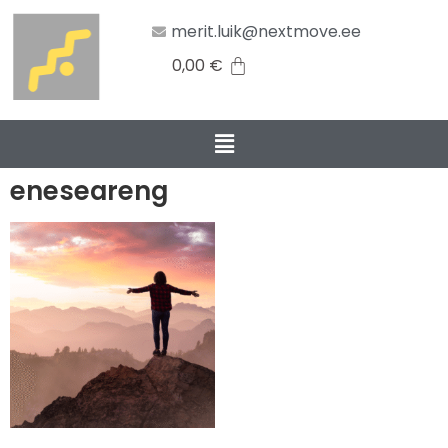
merit.luik@nextmove.ee
0,00
€
eneseareng